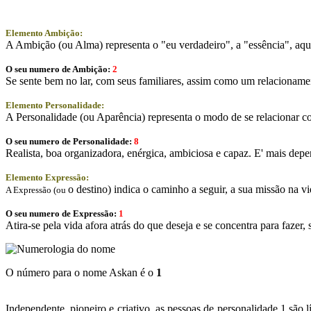
Elemento Ambição:
A Ambição (ou Alma) representa o "eu verdadeiro", a "essência", aqui
O seu numero de Ambição:
2
Se sente bem no lar, com seus familiares, assim como um relacionam
Elemento Personalidade:
A Personalidade (ou Aparência) representa o modo de se relacionar co
O seu numero de Personalidade:
8
Realista, boa organizadora, enérgica, ambiciosa e capaz. E' mais depe
Elemento Expressão:
o destino) indica o caminho a seguir, a sua missão na vi
A Expressão (ou
O seu numero de Expressão:
1
Atira-se pela vida afora atrás do que deseja e se concentra para fazer
O número para o nome Askan é o
1
Independente, pioneiro e criativo, as pessoas de personalidade 1 são