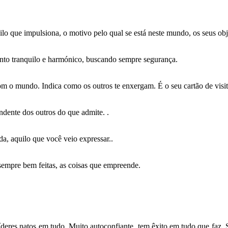
lo que impulsiona, o motivo pelo qual se está neste mundo, os seus obje
ento tranquilo e harmónico, buscando sempre segurança.
m o mundo. Indica como os outros te enxergam. É o seu cartão de visit
ndente dos outros do que admite. .
da, aquilo que você veio expressar..
, sempre bem feitas, as coisas que empreende.
 líderes natos em tudo. Muito autoconfiante, tem êxito em tudo que faz