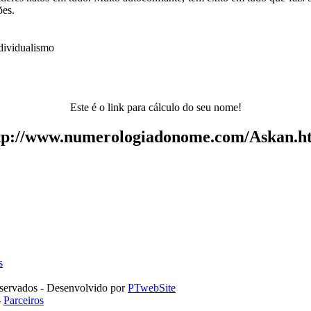
ões.
dividualismo
Este é o link para cálculo do seu nome!
tp://www.numerologiadonome.com/Askan.h
s
servados - Desenvolvido por
PTwebSite
-
Parceiros