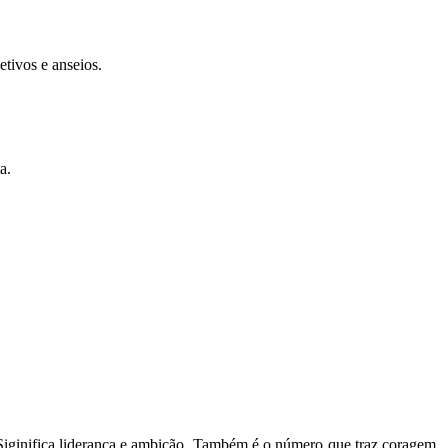
tivos e anseios.
a.
. Siginifica liderança e ambição. Também é o número que traz coragem,