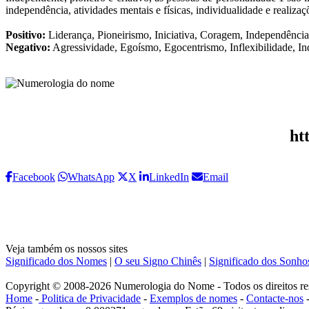
independência, atividades mentais e físicas, individualidade e realizaç
Positivo:
Liderança, Pioneirismo, Iniciativa, Coragem, Independência
Negativo:
Agressividade, Egoísmo, Egocentrismo, Inflexibilidade, In
ht
Facebook
WhatsApp
X
LinkedIn
Email
Veja também os nossos sites
Significado dos Nomes
|
O seu Signo Chinês
|
Significado dos Sonho
Copyright © 2008-2026 Numerologia do Nome - Todos os direitos re
Home
-
Politica de Privacidade
-
Exemplos de nomes
-
Contacte-nos