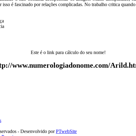
or isso é fascinado por relações complicadas. No trabalho critica quan
ça
cia
Este é o link para cálculo do seu nome!
tp://www.numerologiadonome.com/Arild.h
s
servados - Desenvolvido por
PTwebSite