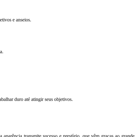
tivos e anseios.
a.
balhar duro até atingir seus objetivos.
 aparência transmite sucesso e prestígio, que vêm graças ao grande