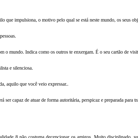
lo que impulsiona, o motivo pelo qual se está neste mundo, os seus obje
 pessoas.
m o mundo. Indica como os outros te enxergam. É o seu cartão de visit
lista e silenciosa.
da, aquilo que você veio expressar..
rá ser capaz de atuar de forma autoritária, perspicaz e preparada para tra
lidade 8 não costuma decepcionar os amigos. Muito disciplinado, sua