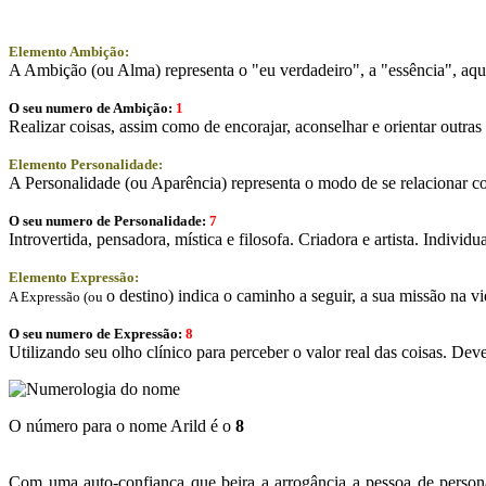
Elemento Ambição:
A Ambição (ou Alma) representa o "eu verdadeiro", a "essência", aqui
O seu numero de Ambição:
1
Realizar coisas, assim como de encorajar, aconselhar e orientar outras
Elemento Personalidade:
A Personalidade (ou Aparência) representa o modo de se relacionar co
O seu numero de Personalidade:
7
Introvertida, pensadora, mística e filosofa. Criadora e artista. Individua
Elemento Expressão:
o destino) indica o caminho a seguir, a sua missão na vi
A Expressão (ou
O seu numero de Expressão:
8
Utilizando seu olho clínico para perceber o valor real das coisas. Deve
O número para o nome Arild é o
8
Com uma auto-confiança que beira a arrogância a pessoa de persona