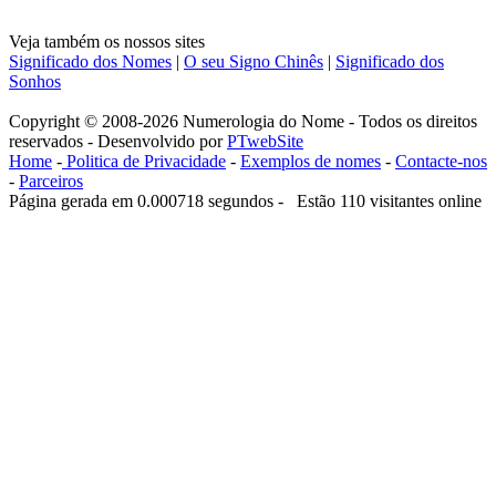
Veja também os nossos sites
Significado dos Nomes
|
O seu Signo Chinês
|
Significado dos
Sonhos
Copyright © 2008-2026 Numerologia do Nome - Todos os direitos
reservados - Desenvolvido por
PTwebSite
Home
-
Politica de Privacidade
-
Exemplos de nomes
-
Contacte-nos
-
Parceiros
Página gerada em 0.000718 segundos - Estão 110 visitantes online