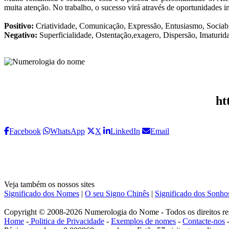
muita atenção. No trabalho, o sucesso virá através de oportunidades i
Positivo:
Criatividade, Comunicação, Expressão, Entusiasmo, Sociab
Negativo:
Superficialidade, Ostentação,exagero, Dispersão, Imaturid
ht
Facebook
WhatsApp
X
LinkedIn
Email
Veja também os nossos sites
Significado dos Nomes
|
O seu Signo Chinês
|
Significado dos Sonho
Copyright © 2008-2026 Numerologia do Nome - Todos os direitos re
Home
-
Politica de Privacidade
-
Exemplos de nomes
-
Contacte-nos