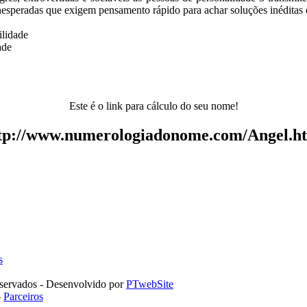
nesperadas que exigem pensamento rápido para achar soluções inéditas e
ilidade
ade
Este é o link para cálculo do seu nome!
tp://www.numerologiadonome.com/Angel.h
s
servados - Desenvolvido por
PTwebSite
-
Parceiros