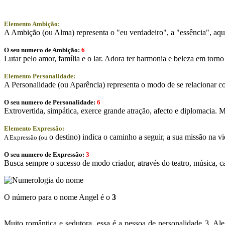
Elemento Ambição:
A Ambição (ou Alma) representa o "eu verdadeiro", a "essência", aqui
O seu numero de Ambição:
6
Lutar pelo amor, família e o lar. Adora ter harmonia e beleza em torno 
Elemento Personalidade:
A Personalidade (ou Aparência) representa o modo de se relacionar co
O seu numero de Personalidade:
6
Extrovertida, simpática, exerce grande atração, afecto e diplomacia. M
Elemento Expressão:
o destino) indica o caminho a seguir, a sua missão na vi
A Expressão (ou
O seu numero de Expressão:
3
Busca sempre o sucesso de modo criador, através do teatro, música, c
O número para o nome Angel é o
3
Muito romântica e sedutora, essa é a pessoa de personalidade 3. Al