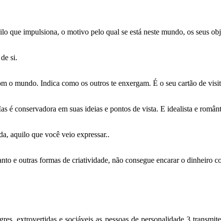
lo que impulsiona, o motivo pelo qual se está neste mundo, os seus obje
de si.
m o mundo. Indica como os outros te enxergam. É o seu cartão de visit
as é conservadora em suas ideias e pontos de vista. E idealista e românt
da, aquilo que você veio expressar..
anto e outras formas de criatividade, não consegue encarar o dinheiro c
egres, extrovertidas e sociáveis as pessoas de personalidade 3 transm