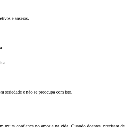
tivos e anseios.
a.
ica.
om seriedade e não se preocupa com isto.
item muita confiança no amor e na vida. Quando doentes, precisam de