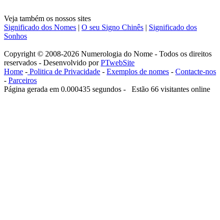
Veja também os nossos sites
Significado dos Nomes
|
O seu Signo Chinês
|
Significado dos
Sonhos
Copyright © 2008-2026 Numerologia do Nome - Todos os direitos
reservados - Desenvolvido por
PTwebSite
Home
-
Politica de Privacidade
-
Exemplos de nomes
-
Contacte-nos
-
Parceiros
Página gerada em 0.000435 segundos - Estão 66 visitantes online