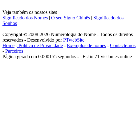
Veja também os nossos sites
Significado dos Nomes
|
O seu Signo Chinês
|
Significado dos
Sonhos
Copyright © 2008-2026 Numerologia do Nome - Todos os direitos
reservados - Desenvolvido por
PTwebSite
Home
-
Politica de Privacidade
-
Exemplos de nomes
-
Contacte-nos
-
Parceiros
Página gerada em 0.000155 segundos - Estão 71 visitantes online