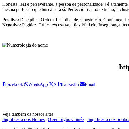
Honesta, leal e perseverante, a pessoa de personalidade 4 é altamente
mesma perfeição que busca para sí. Perfeccionista ao extremo, inclusiv
Positivo:
Disciplina, Ordem, Estabilidade, Construção, Confiança, H
Negativo:
Rigidez, Crítica excessiva,inflexibilidade, Insegurança, me
htt
Facebook
WhatsApp
X
LinkedIn
Email
Veja também os nossos sites
Significado dos Nomes
|
O seu Signo Chinês
|
Significado dos Sonho