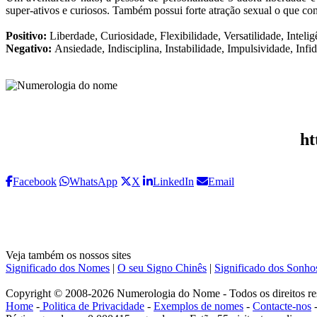
super-ativos e curiosos. Também possui forte atração sexual o que co
Positivo:
Liberdade, Curiosidade, Flexibilidade, Versatilidade, Intelig
Negativo:
Ansiedade, Indisciplina, Instabilidade, Impulsividade, Infi
ht
Facebook
WhatsApp
X
LinkedIn
Email
Veja também os nossos sites
Significado dos Nomes
|
O seu Signo Chinês
|
Significado dos Sonho
Copyright © 2008-2026 Numerologia do Nome - Todos os direitos re
Home
-
Politica de Privacidade
-
Exemplos de nomes
-
Contacte-nos