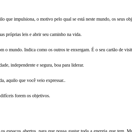
lo que impulsiona, o motivo pelo qual se está neste mundo, os seus obje
as próprias leis e abrir seu caminho na vida.
m o mundo. Indica como os outros te enxergam. É o seu cartão de visit
idade, independente e segura, boa para liderar.
da, aquilo que você veio expressar..
ifíceis forem os objetivos.
 os espaços abertos, para que possa gastar toda a energia que tem. Mu