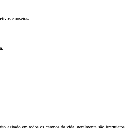
tivos e anseios.
a.
ito agitado em todos os campos da vida, geralmente são irrequietos,