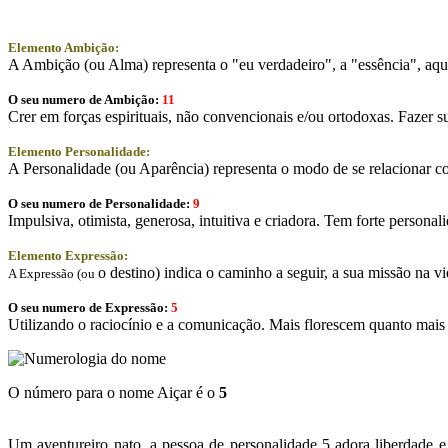
Elemento Ambição:
A Ambição (ou Alma) representa o "eu verdadeiro", a "essência", aqui
O seu numero de Ambição:
11
Crer em forças espirituais, não convencionais e/ou ortodoxas. Fazer su
Elemento Personalidade:
A Personalidade (ou Aparência) representa o modo de se relacionar co
O seu numero de Personalidade:
9
Impulsiva, otimista, generosa, intuitiva e criadora. Tem forte personal
Elemento Expressão:
o destino) indica o caminho a seguir, a sua missão na vi
A Expressão (ou
O seu numero de Expressão:
5
Utilizando o raciocínio e a comunicação. Mais florescem quanto mais d
O número para o nome Aiçar é o
5
Um aventureiro nato, a pessoa de personalidade 5 adora liberdade e