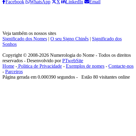
Facebook
WhatsApp
X
LinkedIn
Email
Veja também os nossos sites
Significado dos Nomes
|
O seu Signo Chinês
|
Significado dos
Sonhos
Copyright © 2008-2026 Numerologia do Nome - Todos os direitos
reservados - Desenvolvido por
PTwebSite
Home
-
Politica de Privacidade
-
Exemplos de nomes
-
Contacte-nos
-
Parceiros
Página gerada em 0.000390 segundos - Estão 80 visitantes online